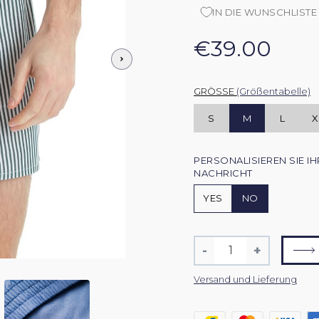
IN DIE WUNSCHLISTE
€39.00
GRÖSSE
(Größentabelle)
S
M
L
X
PERSONALISIEREN SIE I
NACHRICHT
YES
NO
Menge
-
+
Artikelmenge
Artikel
um
um
Versand und Lieferung
eins
eins
reduzieren
erhöhen