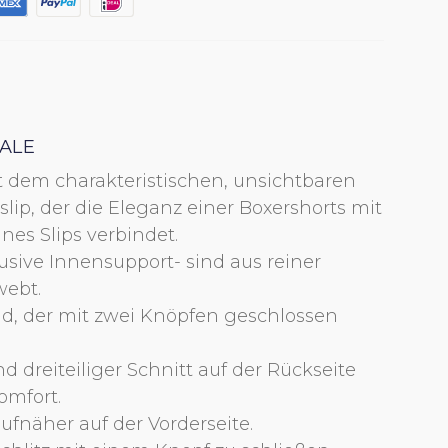
ALE
t dem charakteristischen, unsichtbaren
ip, der die Eleganz einer Boxershorts mit
nes Slips verbindet.
klusive Innensupport- sind aus reiner
ebt.
nd, der mit zwei Knöpfen geschlossen
HANDSCHRIFTLICH
HANDSCHRIFTLICH
KURSIV
ABC
ABC
nd dreiteiliger Schnitt auf der Rückseite
omfort.
fnäher auf der Vorderseite.