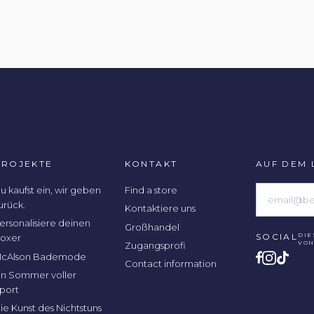
PROJEKTE
KONTAKT
AUF DEM 
u kaufst ein, wir geben
Find a store
urück.
Kontaktiere uns
ersonalisiere deinen
Großhandel
SOCIAL
DIE
oxer
VO
Zugangsprofi
cAlson Bademode
Contact information
in Sommer voller
port
ie Kunst des Nichtstuns