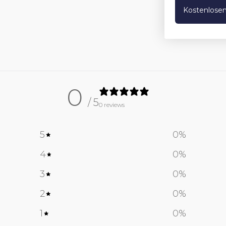
Kostenlosen
0
/ 5
0 reviews
5
0
%
4
0
%
3
0
%
2
0
%
1
0
%