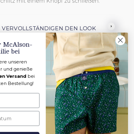
chlitz mit einem Knopf zu schließen.
ot
 VERVOLLSTÄNDIGEN DEN LOOK
€39
€39
er McAlson-
lie bei
zu personalisieren
zu per
ere unseren
r und genieße
en Versand
bei
ten Bestellung!
gelesen und verstanden.*
tum