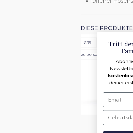
Offener Hosens
Weiß
Blau
R
DIESE PRODUKTE
€39
Tritt d
Fami
zu personalisieren
Abonni
Newslette
kostenlos
deiner ers
Ich habe
die FAQ
Geburtsda