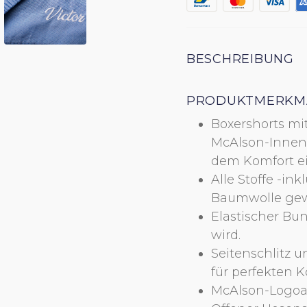
BESCHREIBUNG
PRODUKTMERKM
Boxershorts mi
McAlson-Innensl
dem Komfort ei
Alle Stoffe -in
Baumwolle gew
Elastischer Bu
KÜHN
ABC
wird.
Seitenschlitz u
für perfekten K
McAlson-Logoau