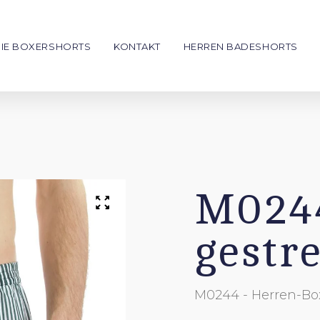
IE BOXERSHORTS
KONTAKT
HERREN BADESHORTS
en
Kinder
NEW
€39
Boxershorts
Badeshorts
zu personalisieren
M0244
gestre
shorts
Gutschein
Das perfekte Geschenk für jede Gelegen
M0244 - Herren-Bo