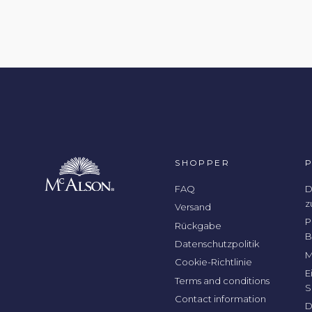
SHOPPER
FAQ
D
z
Versand
P
Rückgabe
B
Datenschutzpolitik
M
Cookie-Richtlinie
E
Terms and conditions
S
Contact information
D